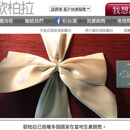
．手繪式風格酒瓶雕刻
．照片轉刻酒瓶雕刻
．圖
歐柏拉已授權多個國家在當地生產銷售。