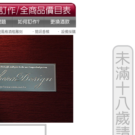
騰風格酒瓶雕刻
．簡訊香檳
． 設備採購