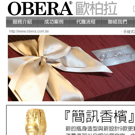
http://www.obera.com.tw
．手繪式